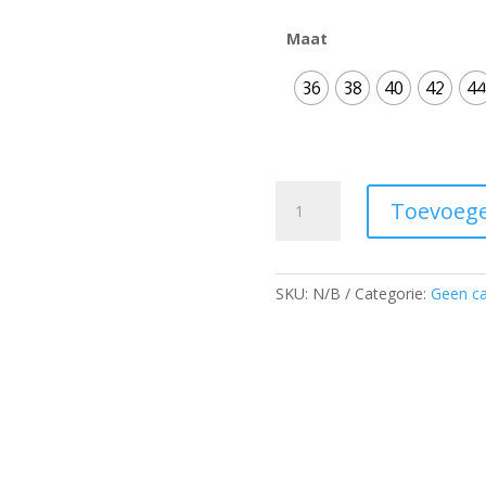
Maat
36
38
40
42
44
Wandeljurkje
Toevoege
aantal
SKU:
N/B
Categorie:
Geen ca