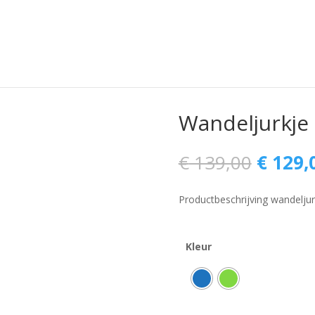
Wandeljurkje
Oorspr
€
139,00
€
129,
prijs
was:
Productbeschrijving wandeljur
€ 139,
Kleur